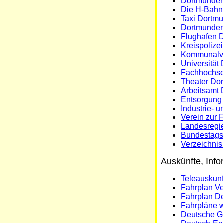
Dortmunder
Die H-Bahn
Taxi Dortmu
Dortmunder
Flughafen 
Kreispolize
Kommunalve
Universität
Fachhochsc
Theater Dor
Arbeitsamt
Entsorgun
Industrie-
Verein zur 
Landesregi
Bundestagsw
Verzeichni
Auskünfte, Info
Teleauskun
Fahrplan V
Fahrplan D
Fahrpläne 
Deutsche G