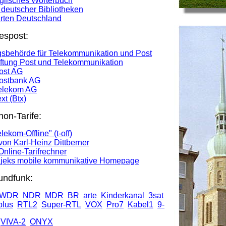
glisches Wörterbuch
 deutscher Bibliotheken
rten Deutschland
espost:
sbehörde für Telekommunikation und Post
ftung Post und Telekommunikation
ost AG
ostbank AG
elekom AG
xt (Btx)
on-Tarife:
ekom-Offline" (t-off)
 von Karl-Heinz Dittberner
t Online-Tarifrechner
jeks mobile kommunikative Homepage
undfunk:
WDR
NDR
MDR
BR
arte
Kinderkanal
3sat
lus
RTL2
Super-RTL
VOX
Pro7
Kabel1
9-
VIVA-2
ONYX