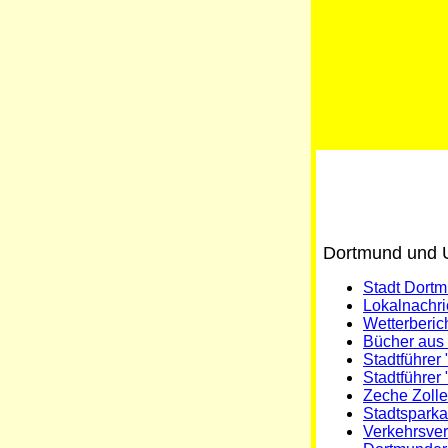
Dortmund und
Stadt Dortm
Lokalnachr
Wetterberic
Bücher aus
Stadtführer
Stadtführer
Zeche Zolle
Stadtspark
Verkehrsve