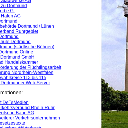
 Stadtwerke AG
 zu Dortmund
nd e.G.
 Hafen AG
Dortmund
ibehörde Dortmund / Lünen
rband Ruhrgebiet
 Dortmund
hule Dortmund
tmund (städtische Bühnen)
 Dortmund Online
g Dortmund GmbH
 und Handelskammer
Förderung der Flüchtlingsarbeit
erung Nordrhein-Westfalen
ahlkreise 113 bis 115
s Dortmunder Web-Server
rmationen:
ft DeTeMedien
erkehrsverbund Rhein-Ruhr
eutsche Bahn AG
weiterer Verkehrsunternehmen
esetzestexte