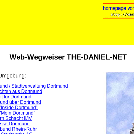
Web-Wegweiser THE-DANIEL-NET
 Umgebung:
und / Stadtverwaltung Dortmund
ichten aus Dortmund
ht für Dortmund
 und über Dortmund
 "Inside Dortmund"
"Mein Dortmund"
rn Schacht II/IV
asse Dortmund
rbund Rhein-Ruhr