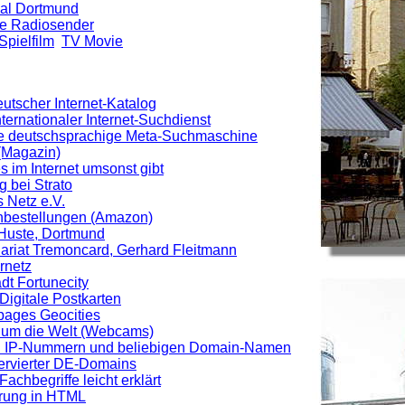
nal Dortmund
e Radiosender
Spielfilm
TV Movie
utscher Internet-Katalog
Internationaler Internet-Suchdienst
ie deutschsprachige Meta-Suchmaschine
Magazin)
s im Internet umsonst gibt
 bei Strato
 Netz e.V.
hbestellungen (Amazon)
 Huste, Dortmund
riat Tremoncard, Gerhard Fleitmann
rnetz
adt Fortunecity
Digitale Postkarten
ages Geocities
s um die Welt (Webcams)
n IP-Nummern und beliebigen Domain-Namen
ervierter DE-Domains
achbegriffe leicht erklärt
hrung in HTML