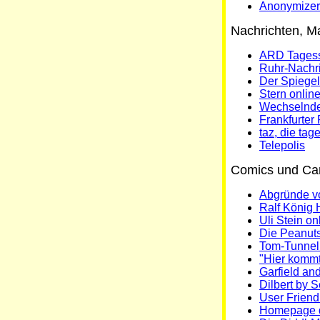
Anonymizer
Nachrichten, M
ARD Tages
Ruhr-Nachr
Der Spiegel
Stern onlin
Wechselnde
Frankfurte
taz, die tag
Telepolis
Comics und Car
Abgründe vo
Ralf König
Uli Stein on
Die Peanuts
Tom-Tunne
"Hier kommt
Garfield and
Dilbert by 
User Friend
Homepage d