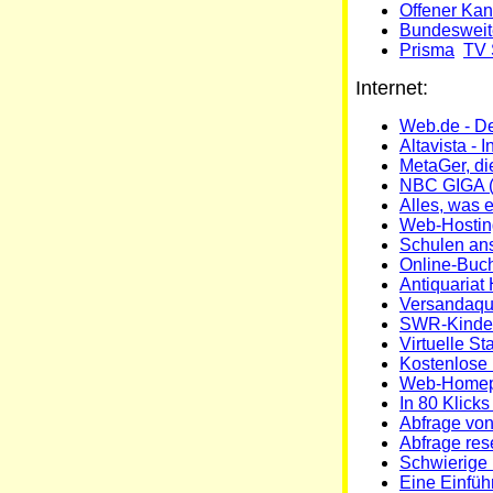
Offener Ka
Bundesweit
Prisma
TV 
Internet:
Web.de - De
Altavista - 
MetaGer, d
NBC GIGA (
Alles, was e
Web-Hosting
Schulen ans
Online-Buc
Antiquariat
Versandaqua
SWR-Kinde
Virtuelle St
Kostenlose 
Web-Homep
In 80 Klick
Abfrage vo
Abfrage res
Schwierige F
Eine Einfü