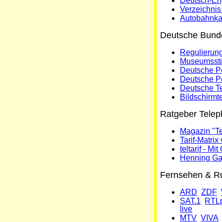
Deutsch-En
Verzeichnis
Autobahnka
Deutsche Bund
Regulierung
Museumssti
Deutsche P
Deutsche P
Deutsche T
Bildschirmte
Ratgeber Teleph
Magazin "Tel
Tarif-Matrix
teltarif - Mi
Henning Ga
Fernsehen & R
ARD
ZDF
SAT.1
RTLp
live
MTV
VIVA