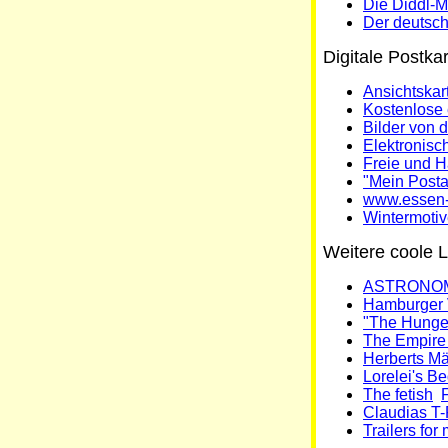
Die Diddl-
Der deutsc
Digitale Postkar
Ansichtskar
Kostenlose 
Bilder von 
Elektronisc
Freie und 
"Mein Post
www.essen-i
Wintermoti
Weitere coole L
ASTRONOM
Hamburger 
"The Hunger
The Empire 
Herberts Mä
Lorelei's 
The fetish
F
Claudias T-
Trailers for 