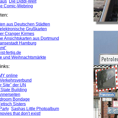
Maus
Die Diddl-Welt
he Comic-Webring
ten:
ten aus Deutschen Städten
elektronische Grußkarten
der Cranger Kirmes
he Ansichtskarten aus Dortmund
Hansestadt Hamburg
amt"
st-fertig.de
ve und Weihnachtsmärkte
inks:
Y online
Verkehrsverbund
 Site" der UN
State Building
nnerseiten
Bedroom Bondage
etisch Sisters
Party
Sashas Little Photoalbum
movies that don't exist!