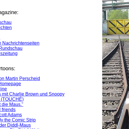
agazine:
schau
ichten
e
 Nachrichtenseiten
r Rundschau
eszeitung
toons:
n Martin Perscheid
 Homepage
line
 mit Charlie Brown und Snoopy
l (TOUCHÉ)
 die Maus."
 friends
Scott Adams
ly the Comic Strip
er Diddl-Maus